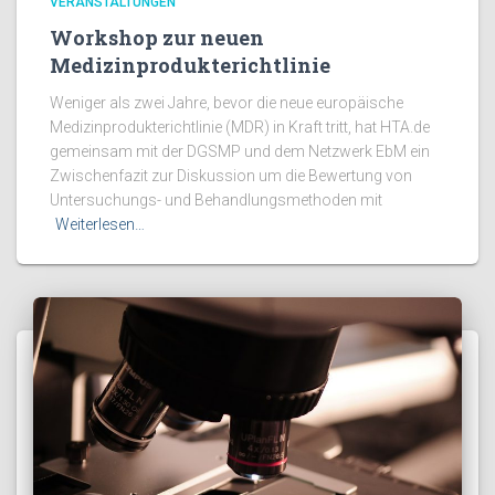
VERANSTALTUNGEN
Workshop zur neuen
Medizinprodukterichtlinie
Weniger als zwei Jahre, bevor die neue europäische
Medizinprodukterichtlinie (MDR) in Kraft tritt, hat HTA.de
gemeinsam mit der DGSMP und dem Netzwerk EbM ein
Zwischenfazit zur Diskussion um die Bewertung von
Untersuchungs- und Behandlungsmethoden mit
Weiterlesen…