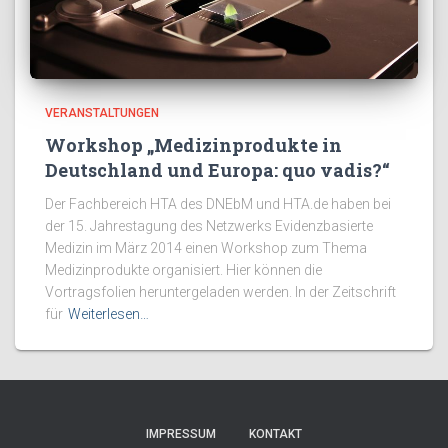
VERANSTALTUNGEN
Workshop „Medizinprodukte in
Deutschland und Europa: quo vadis?“
Der Fachbereich HTA des DNEbM und HTA.de haben bei
der 15. Jahrestagung des Netzwerks Evidenzbasierte
Medizin im März 2014 einen Workshop zum Thema
Medizinprodukte organisiert. Hier können die
Vortragsfolien heruntergeladen werden. In der Zeitschrift
für
Weiterlesen…
IMPRESSUM
KONTAKT