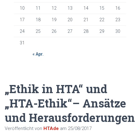
10
11
12
13
14
15
16
17
18
19
20
21
22
23
24
25
26
27
28
29
30
31
« Apr.
„Ethik in HTA“ und
„HTA-Ethik“– Ansätze
und Herausforderungen
Veröffentlicht von
HTAde
am
25/08/2017