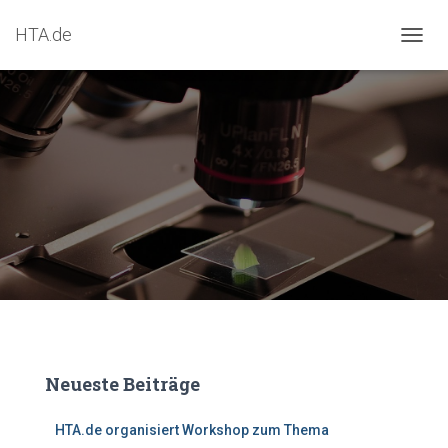
HTA.de
N
A
V
I
G
A
T
I
O
N
U
M
S
C
H
A
L
T
Neueste Beiträge
E
N
HTA.de organisiert Workshop zum Thema